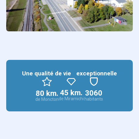
Une qualité de vie exceptionnelle
45 km.
3060
80 km.
de Miramichi
habitants
de Moncton