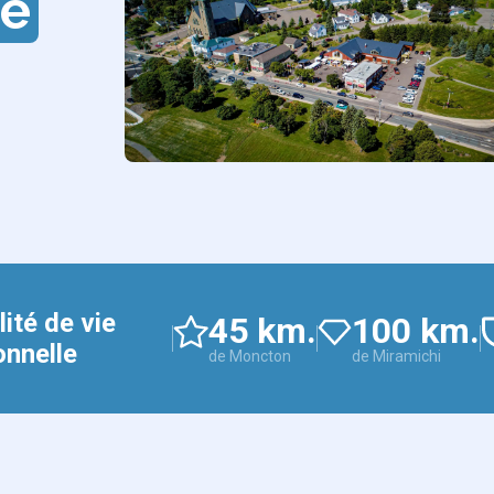
re
lité de vie
45 km.
100 km.
onnelle
de Moncton
de Miramichi