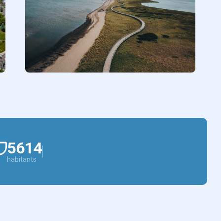
5614
habitants